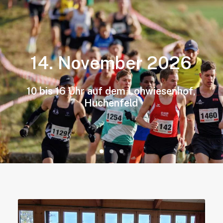
14.
November
2026
10
bis
16
Uhr
auf
dem
Lohwiesenhof,
Huchenfeld