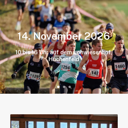
14.
November
2026
10
bis
16
Uhr
auf
dem
Lohwiesenhof,
Huchenfeld