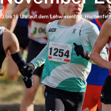
10
bis
16
Uhr
auf
dem
Lohwiesenhof,
Huchenfel