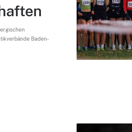
haften
bergischen
etikverbände Baden-