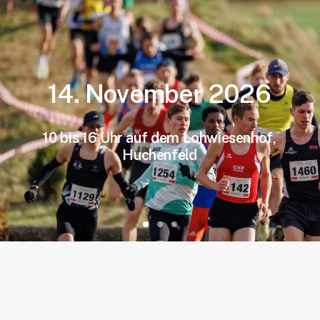
14.
November
2026
10
bis
16
Uhr
auf
dem
Lohwiesenhof,
Huchenfeld