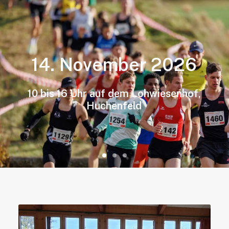
14.
November
2026
10
bis
16
Uhr
auf
dem
Lohwiesenhof,
Huchenfeld